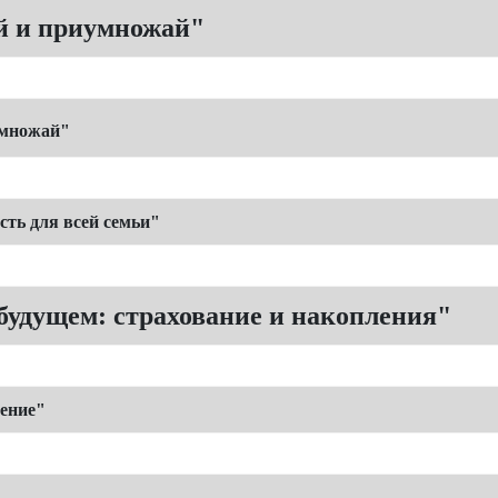
й и приумножай"
умножай"
сть для всей семьи"
 будущем: страхование и накопления"
ление"