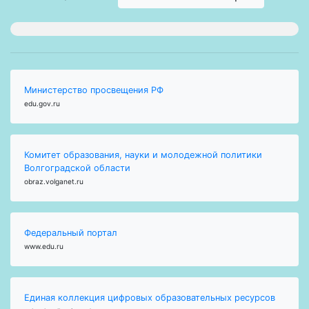
Министерство просвещения РФ
edu.gov.ru
Комитет образования, науки и молодежной политики
Волгоградской области
obraz.volganet.ru
Федеральный портал
www.edu.ru
Единая коллекция цифровых образовательных ресурсов