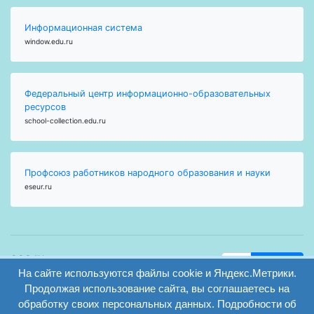
Информационная система
window.edu.ru
Федеральный центр информационно-образовательных
ресурсов
school-collection.edu.ru
Профсоюз работников народного образования и науки
eseur.ru
ООО "Центр
Найти
На сайте используются файлы cookie и Яндекс.Метрики.
образования и
вход
консалтинга"
Продолжая использование сайта, вы соглашаетесь на
Версия
Волгоград 2008-
обработку своих персональных данных. Подробности об
регистрация
сайта для
2026