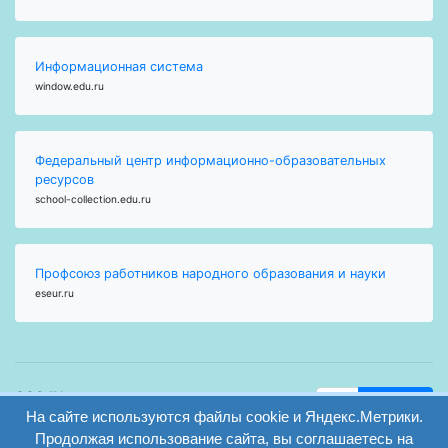
Информационная система
window.edu.ru
Федеральный центр информационно-образовательных
ресурсов
school-collection.edu.ru
Профсоюз работников народного образования и науки
eseur.ru
ООО "Центр
Найти
На сайте используются файлы cookie и Яндекс.Метрики.
образования и
вход
консалтинга"
Продолжая использование сайта, вы соглашаетесь на
Версия