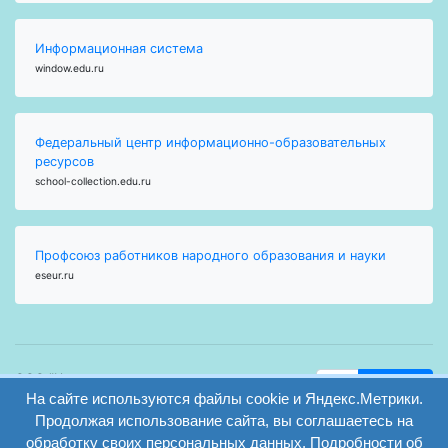
Информационная система
window.edu.ru
Федеральный центр информационно-образовательных
ресурсов
school-collection.edu.ru
Профсоюз работников народного образования и науки
eseur.ru
ООО "Центр
Найти
образования и
На сайте используются файлы cookie и Яндекс.Метрики.
вход
консалтинга"
Продолжая использование сайта, вы соглашаетесь на
Версия
Волгоград 2008-
обработку своих персональных данных. Подробности об
регистрация